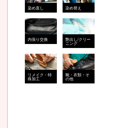
染め直し
染め替え
内張り交換
艶出し/クリー
ニング
リメイク・特
靴・衣類・そ
殊加工
の他