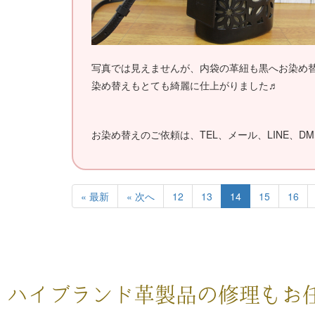
写真では見えませんが、内袋の革紐も黒へお染め
染め替えもとても綺麗に仕上がりました♬
お染め替えのご依頼は、TEL、メール、LINE、DM
« 最新
« 次へ
12
13
14
15
16
ハイブランド革製品の修理もお