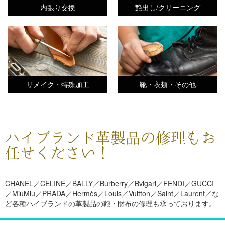
内張り交換
艶出し/クリーニング
リメイク・特殊加工
靴・衣類・その他
ハイブランド革製品の修理もお
任せください！
CHANEL／CELINE／BALLY／Burberry／Bvlgari／FENDI／GUCCI
／MiuMiu／PRADA／Hermès／Louis／Vuitton／Saint／Laurent／な
ど各種ハイブランドの革製品の鞄・財布の修理も承っております。