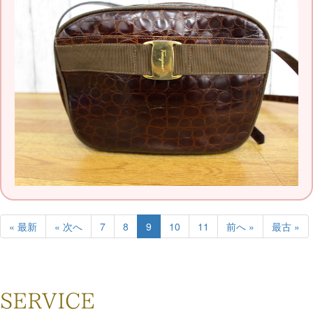
« 最新
« 次へ
7
8
9
10
11
前へ »
最古 »
SERVICE